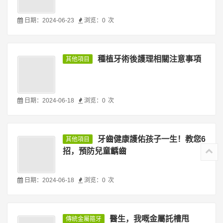
日期：2024-06-23
浏览：
0
次
種植牙術後護理相關注意事項
其他項目
日期：2024-06-18
浏览：
0
次
牙齒健康護佑孩子一生！教您6
其他項目
招，預防兒童齲齒
日期：2024-06-18
浏览：
0
次
醫生，我嘅金屬託槽甩
傳統金屬箍牙